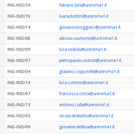
ING-IND/34
fabiano.bini@uniroma1.it
ING-IND/16
luana.bottini@uniroma1.it
ING-IND/14
giovanni.broggiato@uniroma1.it
ING-IND/08
alessio.castorrini@uniroma1.it
ING-IND/09
luca.cedola@uniroma1.it
ING-IND/07
pietropaolo.ciottoli@uniroma1.it
ING-IND/04
giuliano.coppotelli@uniroma1.it
ING-IND/14
luca.cortese@uniroma1.it
ING-IND/07
francesco.creta@uniroma1.it
ING-IND/13
antonio.culla@uniroma1.it
ING-IND/03
nicola.dedivitiis@uniroma1.it
ING-IND/09
giovanni.delibra@uniroma1.it