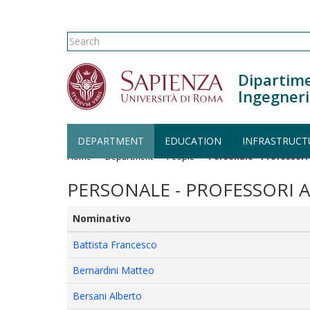
Search form
Search
Dipartime
Ingegneri
Skip to main content
DEPARTMENT
EDUCATION
INFRASTRUCT
Home
Department
People
Personale - Professori
PERSONALE - PROFESSORI A
Nominativo
Battista Francesco
Bernardini Matteo
Bersani Alberto