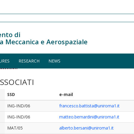
nto di
a Meccanica e Aerospaziale
URES
RESEARCH
NEWS
 associati
SSOCIATI
SSD
e-mail
ING-IND/06
francesco.battista@uniroma1.it
ING-IND/06
matteo.bernardini@uniroma1.it
MAT/05
alberto.bersani@uniroma1.it