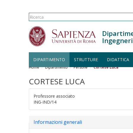
Form di ricerca
Ricerca
Dipartime
Ingegneri
DIPARTIMENTO
STRUTTURE
DIDATTICA
Salta al contenuto principale
Home
Dipartimento
Persone
Cortese Luca
CORTESE LUCA
Professore associato
ING-IND/14
Nascondi
Informazioni generali