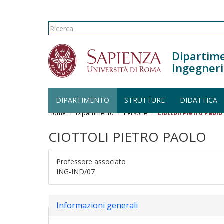
Form di ricerca
Ricerca
Dipartime
Ingegneri
DIPARTIMENTO
STRUTTURE
DIDATTICA
Salta al contenuto principale
Home
Dipartimento
Persone
Ciottoli Pietro Paolo
CIOTTOLI PIETRO PAOLO
Professore associato
ING-IND/07
Nascondi
Informazioni generali