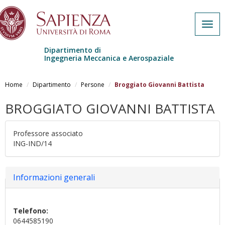
Togg
navig
Dipartimento di
Ingegneria Meccanica e Aerospaziale
Salta al contenuto principale
Home
Dipartimento
Persone
Broggiato Giovanni Battista
BROGGIATO GIOVANNI BATTISTA
Professore associato
ING-IND/14
Nascondi
Informazioni generali
Telefono:
0644585190