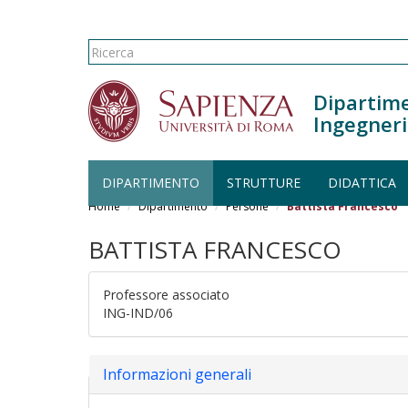
Form di ricerca
Ricerca
Dipartime
Ingegneri
DIPARTIMENTO
STRUTTURE
DIDATTICA
Salta al contenuto principale
Home
Dipartimento
Persone
Battista Francesco
BATTISTA FRANCESCO
Professore associato
ING-IND/06
Nascondi
Informazioni generali