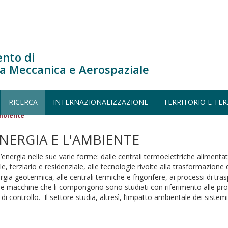
nto di
a Meccanica e Aerospaziale
RICERCA
INTERNAZIONALIZZAZIONE
TERRITORIO E TER
ambiente
ENERGIA E L'AMBIENTE
l’energia nelle sue varie forme: dalle centrali termoelettriche alimentate
le, terziario e residenziale, alle tecnologie rivolte alla trasformazione 
ell’energia geotermica, alle centrali termiche e frigorifere, ai processi di 
i e le macchine che li compongono sono studiati con riferimento alle 
di controllo. Il settore studia, altresì, l’impatto ambientale dei siste