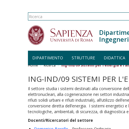
Form di ricerca
Ricerca
Dipartime
Ingegneri
DIPARTIMENTO
STRUTTURE
DIDATTICA
Salta al contenuto principale
Home
Ricerca
Ing-Ind/09 Sistemi per l'energia e l'
ING-IND/09 SISTEMI PER L'
Il settore studia i sistemi destinati alla conversione del
elettronucleari, alla cogenerazione nei settori industria
rifiuti solidi urbani e rifiuti industriali), all’utilizzo d
conversione diretta dell’energia. I sistemi energetic
tecnologiche, ambientali, di sicurezza, di diagnostica e 
Docenti/Ricercatori del settore
Domenico Borello
- Professore Ordinario