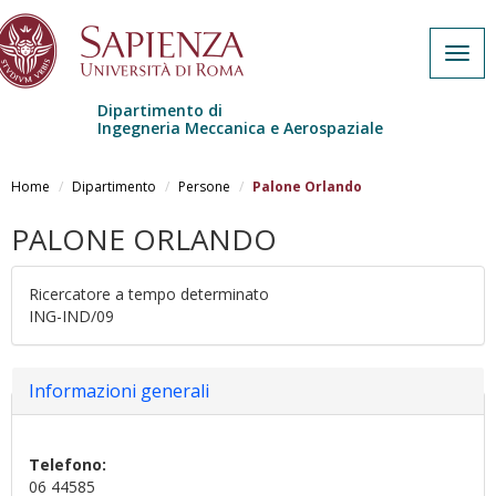
Togg
navig
Dipartimento di
Ingegneria Meccanica e Aerospaziale
Salta al contenuto principale
Home
Dipartimento
Persone
Palone Orlando
PALONE ORLANDO
Ricercatore a tempo determinato
ING-IND/09
Nascondi
Informazioni generali
Telefono:
06 44585