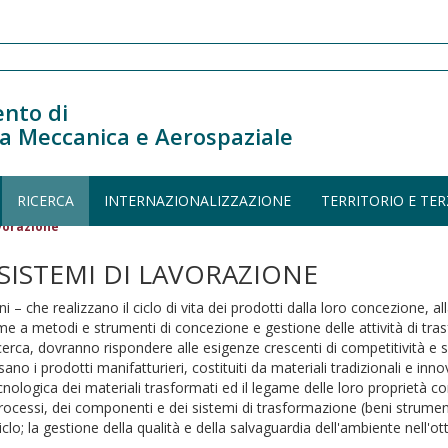
nto di
a Meccanica e Aerospaziale
RICERCA
INTERNAZIONALIZZAZIONE
TERRITORIO E TER
avorazione
SISTEMI DI LAVORAZIONE
 – che realizzano il ciclo di vita dei prodotti dalla loro concezione, all
ieme a metodi e strumenti di concezione e gestione delle attività di tr
erca, dovranno rispondere alle esigenze crescenti di competitività e so
no i prodotti manifatturieri, costituiti da materiali tradizionali e inno
tecnologica dei materiali trasformati ed il legame delle loro proprietà c
rocessi, dei componenti e dei sistemi di trasformazione (beni strument
clo; la gestione della qualità e della salvaguardia dell'ambiente nell'ott