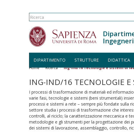
Form di ricerca
Ricerca
Dipartime
Ingegneri
DIPARTIMENTO
STRUTTURE
DIDATTICA
Salta al contenuto principale
Home
Ricerca
Ing-Ind/16 Tecnologie e sistemi di l
ING-IND/16 TECNOLOGIE E 
I processi di trasformazione di materiali ed informazioni
varie fasi, tecnologie e sistemi (beni strumentali) ins
processi e sistemi a rete – sempre più fondate sulla ric
settore studia i processi di trasformazione che interessa
controlli, al riciclo; la caratterizzazione meccanica e 
metodologie e gli strumenti per la progettazione dei p
dei sistemi di lavorazione, assemblaggio, controllo, rici