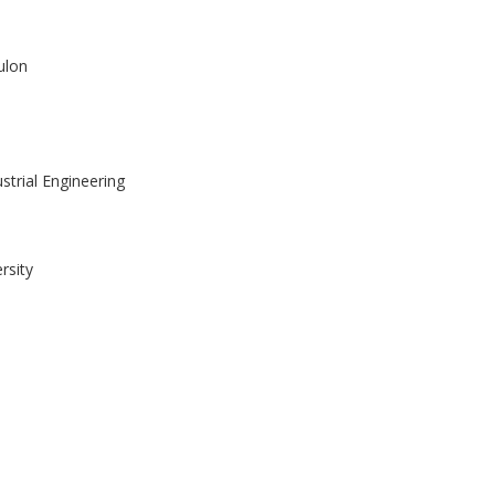
ulon
strial Engineering
rsity