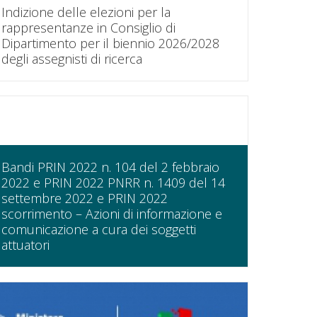
Indizione delle elezioni per la
rappresentanze in Consiglio di
Dipartimento per il biennio 2026/2028
degli assegnisti di ricerca
Bandi PRIN 2022 n. 104 del 2 febbraio
2022 e PRIN 2022 PNRR n. 1409 del 14
settembre 2022 e PRIN 2022
scorrimento – Azioni di informazione e
comunicazione a cura dei soggetti
attuatori