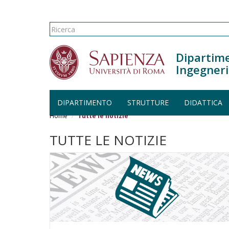
Form di ricerca
Ricerca
Dipartime
Ingegneri
DIPARTIMENTO
STRUTTURE
DIDATTICA
Salta al contenuto principale
Home
Tutte le notizie
TUTTE LE NOTIZIE