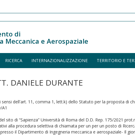
nto di
a Meccanica e Aerospaziale
RICERCA
INTERNAZIONALIZZAZIONE
TERRITORIO E TER
TT. DANIELE DURANTE
sensi dell'art. 11, comma 1, lett.k) dello Statuto per la proposta di 
9/A1
del sito di “Sapienza” Università di Roma del D.D. Rep. 175/2021 prot.
elativi alla procedura selettiva di chiamata per un per un posto di Ric
esso il Dipartimento di Ingegneria meccanica e aerospaziale- Il gior