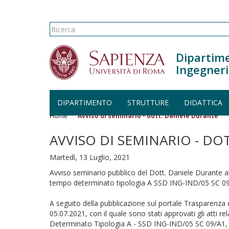
Form di ricerca
Ricerca
Dipartime
Ingegneri
DIPARTIMENTO
STRUTTURE
DIDATTICA
Salta al contenuto principale
Home
Avviso di seminario - dott. Daniele Durante
AVVISO DI SEMINARIO - DO
Martedì, 13 Luglio, 2021
Avviso seminario pubblico del Dott. Daniele Durante ai 
tempo determinato tipologia A SSD ING-IND/05 SC 0
A seguito della pubblicazione sul portale Trasparenza 
05.07.2021, con il quale sono stati approvati gli atti r
Determinato Tipologia A - SSD ING-IND/05 SC 09/A1, pr