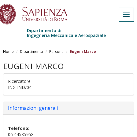
Togg
navig
Dipartimento di
Ingegneria Meccanica e Aerospaziale
Salta al contenuto principale
Home
Dipartimento
Persone
Eugeni Marco
EUGENI MARCO
Ricercatore
ING-IND/04
Nascondi
Informazioni generali
Telefono:
06 44585958