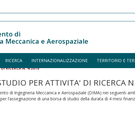
nto di
a Meccanica e Aerospaziale
RICERCA
INTERNAZIONALIZZAZIONE
TERRITORIO E TER
DI RICERCA N. 4/2018
TUDIO PER ATTIVITA' DI RICERCA N.
mento di Ingegneria Meccanica e Aerospaziale (DIMA) nei seguenti ambi
r l’assegnazione di una borsa di studio della durata di 4 mesi finan