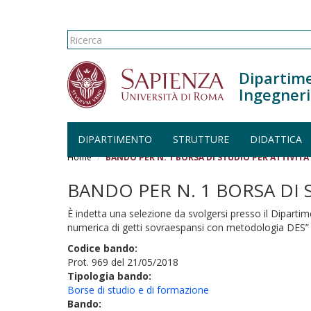
Form di ricerca
Ricerca
Dipartime
Ingegneri
DIPARTIMENTO
STRUTTURE
DIDATTICA
Salta al contenuto principale
Home
BANDO PER N. 1 BORSA DI STUDIO PER ATTIVITA' 
BANDO PER N. 1 BORSA DI S
È indetta una selezione da svolgersi presso il Diparti
numerica di getti sovraespansi con metodologia DES” pe
Codice bando:
Prot. 969 del 21/05/2018
Tipologia bando:
Borse di studio e di formazione
Bando: