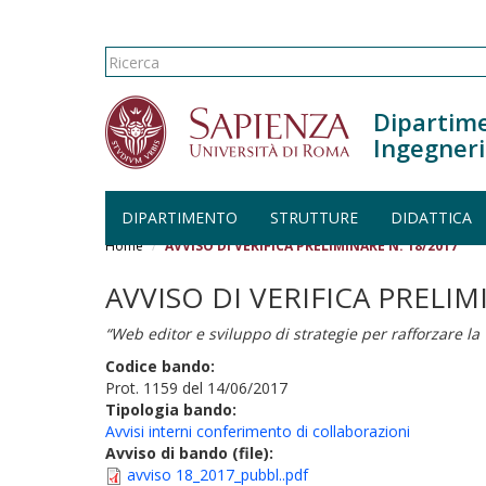
Form di ricerca
Ricerca
Dipartime
Ingegneri
DIPARTIMENTO
STRUTTURE
DIDATTICA
Salta al contenuto principale
Home
AVVISO DI VERIFICA PRELIMINARE N. 18/2017
AVVISO DI VERIFICA PRELIM
“Web editor e sviluppo di strategie per rafforzare l
Codice bando:
Prot. 1159 del 14/06/2017
Tipologia bando:
Avvisi interni conferimento di collaborazioni
Avviso di bando (file):
avviso 18_2017_pubbl..pdf