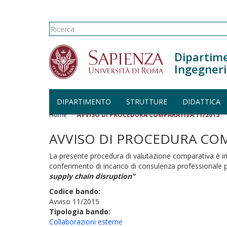
Form di ricerca
Ricerca
Dipartime
Ingegneri
DIPARTIMENTO
STRUTTURE
DIDATTICA
Salta al contenuto principale
Home
AVVISO DI PROCEDURA COMPARATIVA 11/2015
AVVISO DI PROCEDURA COM
La presente procedura di valutazione comparativa è intes
conferimento di incarico di consulenza professionale p
supply chain disruption”
Codice bando:
Avviso 11/2015
Tipologia bando:
Collaborazioni esterne