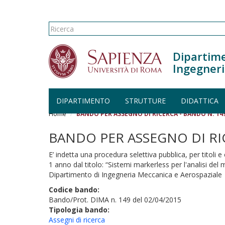
Form di ricerca
Ricerca
Dipartime
Ingegneri
DIPARTIMENTO
STRUTTURE
DIDATTICA
Salta al contenuto principale
Home
BANDO PER ASSEGNO DI RICERCA - BANDO N. 14
BANDO PER ASSEGNO DI RIC
E’ indetta una procedura selettiva pubblica, per titoli e
1 anno dal titolo: “Sistemi markerless per l'analisi d
Dipartimento di Ingegneria Meccanica e Aerospaziale
Codice bando:
Bando/Prot. DIMA n. 149 del 02/04/2015
Tipologia bando:
Assegni di ricerca