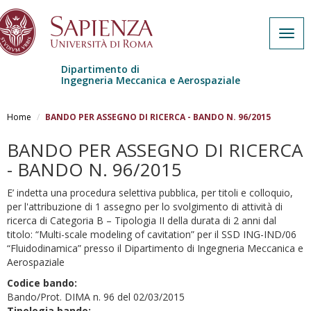
Togg
navig
Dipartimento di
Ingegneria Meccanica e Aerospaziale
Salta al contenuto principale
Home
BANDO PER ASSEGNO DI RICERCA - BANDO N. 96/2015
BANDO PER ASSEGNO DI RICERCA
- BANDO N. 96/2015
E’ indetta una procedura selettiva pubblica, per titoli e colloquio,
per l'attribuzione di 1 assegno per lo svolgimento di attività di
ricerca di Categoria B – Tipologia II della durata di 2 anni dal
titolo: “Multi-scale modeling of cavitation” per il SSD ING-IND/06
“Fluidodinamica” presso il Dipartimento di Ingegneria Meccanica e
Aerospaziale
Codice bando:
Bando/Prot. DIMA n. 96 del 02/03/2015
Tipologia bando: