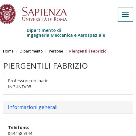
Togg
navig
Dipartimento di
Ingegneria Meccanica e Aerospaziale
Salta al contenuto principale
Home
Dipartimento
Persone
Piergentili Fabrizio
PIERGENTILI FABRIZIO
Professore ordinario
ING-IND/05
Nascondi
Informazioni generali
Telefono:
0644585344