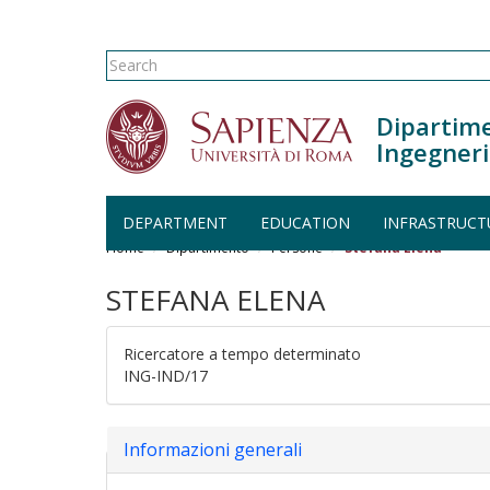
Search form
Search
Dipartime
Ingegneri
Skip to main content
DEPARTMENT
EDUCATION
INFRASTRUCT
Home
Dipartimento
Persone
Stefana Elena
STEFANA ELENA
Ricercatore a tempo determinato
ING-IND/17
Hide
Informazioni generali