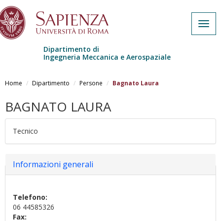
Togg
navig
Dipartimento di
Ingegneria Meccanica e Aerospaziale
Skip to main content
Home
Dipartimento
Persone
Bagnato Laura
BAGNATO LAURA
Tecnico
Hide
Informazioni generali
Telefono:
06 44585326
Fax: