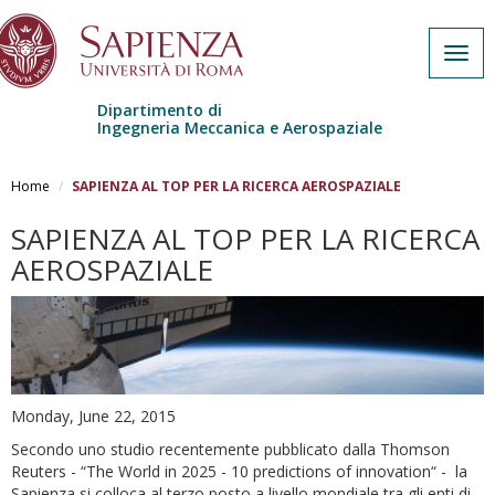
Togg
navig
Dipartimento di
Ingegneria Meccanica e Aerospaziale
Skip to main content
Home
SAPIENZA AL TOP PER LA RICERCA AEROSPAZIALE
SAPIENZA AL TOP PER LA RICERCA
AEROSPAZIALE
Monday, June 22, 2015
Secondo uno studio recentemente pubblicato dalla Thomson
Reuters - “The World in 2025 - 10 predictions of innovation“ - la
Sapienza si colloca al terzo posto a livello mondiale tra gli enti di