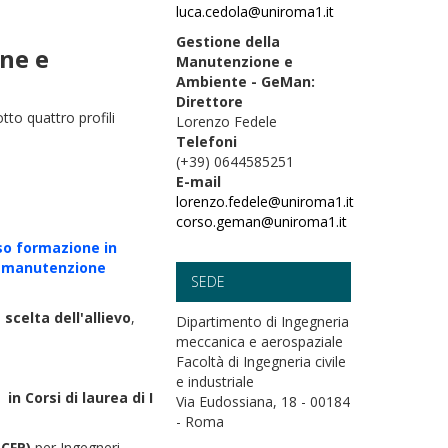
luca.cedola@uniroma1.it
Gestione della
ne e
Manutenzione e
Ambiente - GeMan:
Direttore
to quattro profili
Lorenzo Fedele
Telefoni
(+39) 0644585251
E-mail
lorenzo.fedele@uniroma1.it
corso.geman@uniroma1.it
so formazione in
di manutenzione
SEDE
scelta dell'allievo
,
Dipartimento di Ingegneria
meccanica e aerospaziale
Facoltà di Ingegneria civile
e industriale
in Corsi di laurea di I
Via Eudossiana, 18 - 00184
- Roma
(CFP)
per Ingegneri