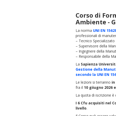
Corso di For
Ambiente - G
La norma
UNI EN 15628
professionali di manute
– Tecnico Specializzato
– Supervisore della Ma
– Ingegnere della Manu
– Responsabile della M
La
Sapienza Universit
Gestione della Manute
secondo la UNI EN 156
Le lezioni si terranno
in
fra il
10 giiugno 2026 e
La quota di iscrizione è 
I 6 Cfu acquisiti nel 
livello
.
Il Corso può essere valu