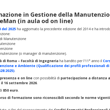
mazione in Gestione della Manutenzio
eMan (in aula od on line)
 del 2025
ha aggiornato la precedente edizione del 2014 e ha introdot
nzione:
 di Manutenzione
nutenzione
tenzione
anutenzione (o manager di manutenzione).
à di Roma – Facoltà di Ingegneria
ha bandito per l'11° anno il
Cor
nzione e Ambiente (Qualificazione dei profili professionali 
28:2025)
.
 presenza e on line
con possibilità di
partecipazione a distanza a 
 il 16 settembre 2026
.
di
850 euro
.
Corso di formazione sono riconoscibili secondo le norme vigenti 
tato ai fini del riconoscimento dei
Crediti Formativi Professionali 