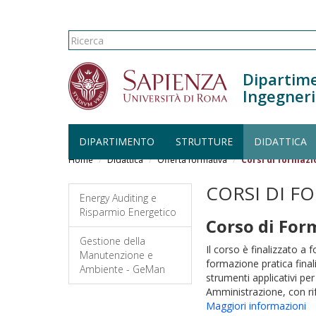
Form di ricerca
Ricerca
Dipartime
Ingegneri
DIPARTIMENTO
STRUTTURE
DIDATTICA
Salta al contenuto principale
Home
Didattica
Offerta formativa
Corsi di formazi
CORSI DI F
Energy Auditing e
Risparmio Energetico
Corso di For
Gestione della
Il corso è finalizzato a
Manutenzione e
formazione pratica final
Ambiente - GeMan
strumenti applicativi per
Amministrazione, con rif
Maggiori informazioni